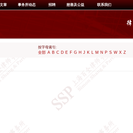
文章
事务所动态
招聘
慈善及公益
联系我们
按字母索引:
全部
A
B
C
D
E
F
G
H
J
K
L
M
N
P
S
W
X
Z